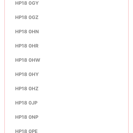
HP18 0GY
HP18 0GZ
HP18 0HN
HP18 0HR
HP18 0HW
HP18 0HY
HP18 0HZ
HP18 0JP
HP18 0NP
HP18 0PE