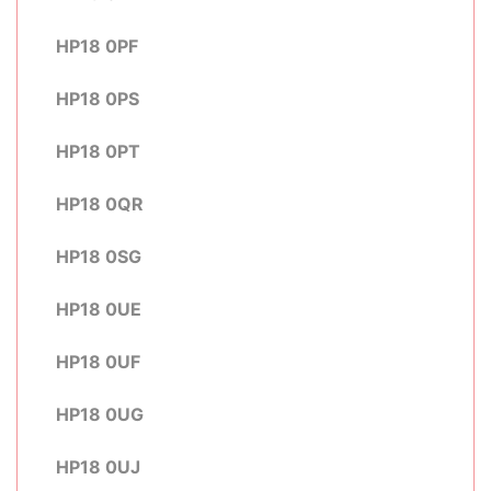
HP18 0PF
HP18 0PS
HP18 0PT
HP18 0QR
HP18 0SG
HP18 0UE
HP18 0UF
HP18 0UG
HP18 0UJ