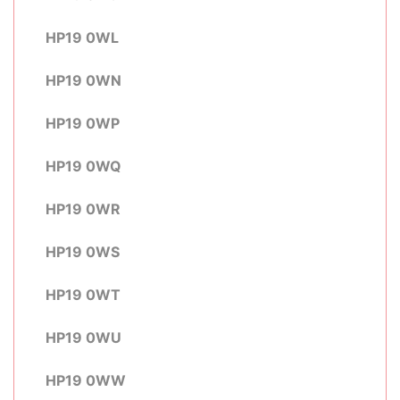
HP19 0WL
HP19 0WN
HP19 0WP
HP19 0WQ
HP19 0WR
HP19 0WS
HP19 0WT
HP19 0WU
HP19 0WW