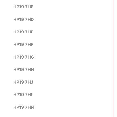
HP19 7HB
HP19 7HD
HP19 7HE
HP19 7HF
HP19 7HG
HP19 7HH
HP19 7HJ
HP19 7HL
HP19 7HN