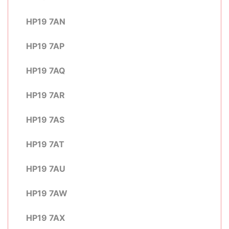
HP19 7AN
HP19 7AP
HP19 7AQ
HP19 7AR
HP19 7AS
HP19 7AT
HP19 7AU
HP19 7AW
HP19 7AX