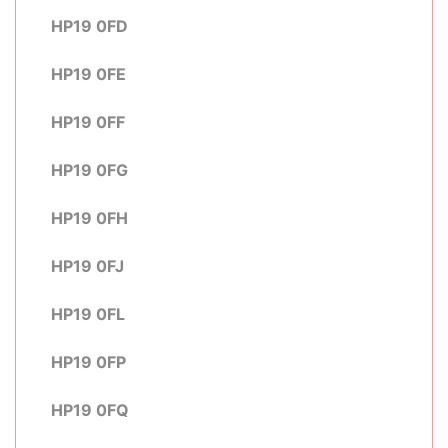
HP19 0FD
HP19 0FE
HP19 0FF
HP19 0FG
HP19 0FH
HP19 0FJ
HP19 0FL
HP19 0FP
HP19 0FQ