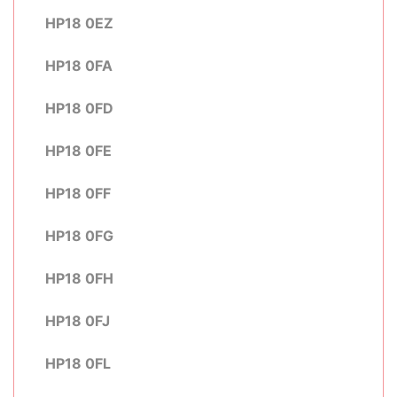
HP18 0EZ
HP18 0FA
HP18 0FD
HP18 0FE
HP18 0FF
HP18 0FG
HP18 0FH
HP18 0FJ
HP18 0FL