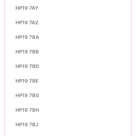
HP19 7AY
HP19 7AZ
HP19 7BA
HP19 7BB
HP19 7BD
HP19 7BE
HP19 7BG
HP19 7BH
HP19 7BJ