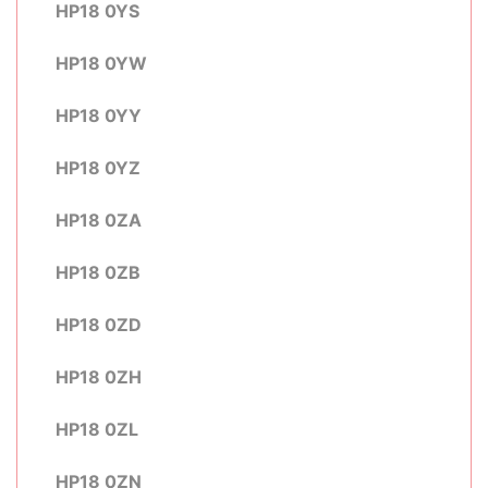
HP18 0YS
HP18 0YW
HP18 0YY
HP18 0YZ
HP18 0ZA
HP18 0ZB
HP18 0ZD
HP18 0ZH
HP18 0ZL
HP18 0ZN