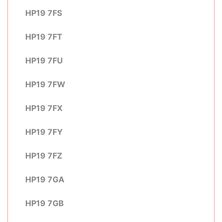
HP19 7FS
HP19 7FT
HP19 7FU
HP19 7FW
HP19 7FX
HP19 7FY
HP19 7FZ
HP19 7GA
HP19 7GB