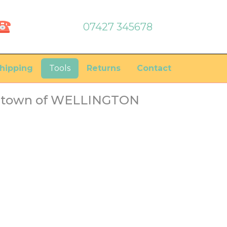
07427 345678
hipping
Tools
Returns
Contact
he town of WELLINGTON