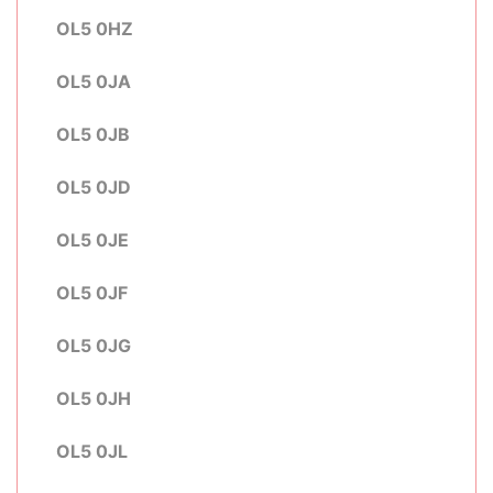
OL5 0HZ
OL5 0JA
OL5 0JB
OL5 0JD
OL5 0JE
OL5 0JF
OL5 0JG
OL5 0JH
OL5 0JL