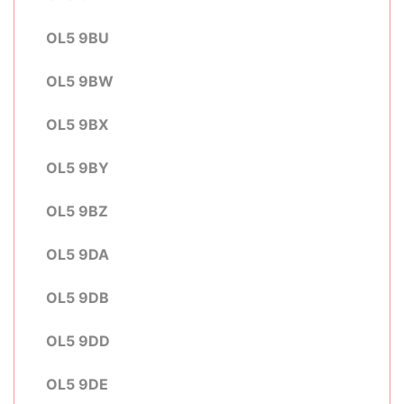
OL5 9BU
OL5 9BW
OL5 9BX
OL5 9BY
OL5 9BZ
OL5 9DA
OL5 9DB
OL5 9DD
OL5 9DE