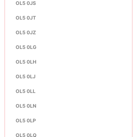
OL5 0JS
OL5 0JT
OL5 0JZ
OL5 0LG
OL5 0LH
OL5 0LJ
OL5 0LL
OL5 0LN
OL5 0LP
OL5 0LQ