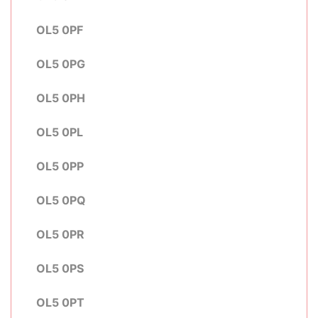
OL5 0PF
OL5 0PG
OL5 0PH
OL5 0PL
OL5 0PP
OL5 0PQ
OL5 0PR
OL5 0PS
OL5 0PT