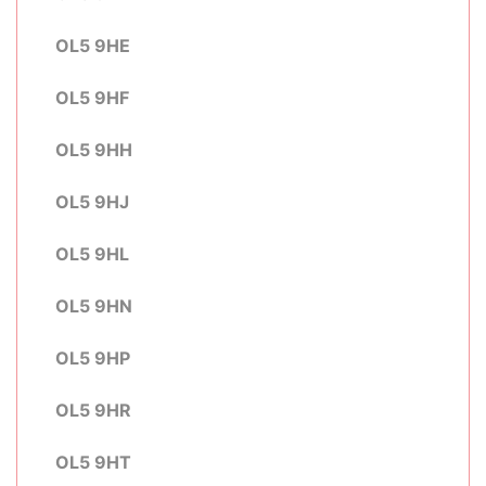
OL5 9HE
OL5 9HF
OL5 9HH
OL5 9HJ
OL5 9HL
OL5 9HN
OL5 9HP
OL5 9HR
OL5 9HT