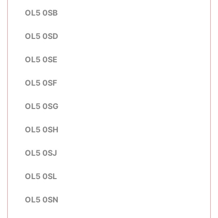
OL5 0SB
OL5 0SD
OL5 0SE
OL5 0SF
OL5 0SG
OL5 0SH
OL5 0SJ
OL5 0SL
OL5 0SN