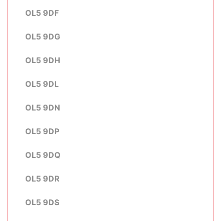
OL5 9DF
OL5 9DG
OL5 9DH
OL5 9DL
OL5 9DN
OL5 9DP
OL5 9DQ
OL5 9DR
OL5 9DS