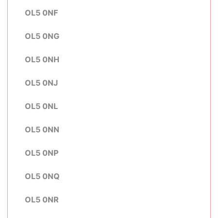
OL5 0NF
OL5 0NG
OL5 0NH
OL5 0NJ
OL5 0NL
OL5 0NN
OL5 0NP
OL5 0NQ
OL5 0NR