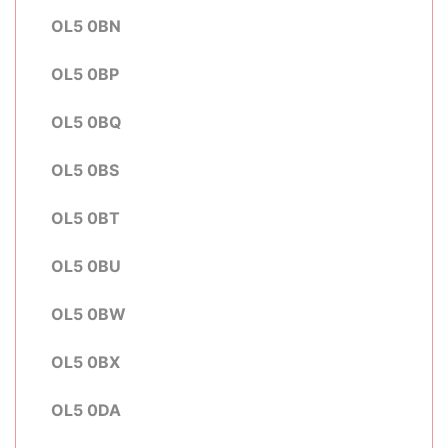
OL5 0BN
OL5 0BP
OL5 0BQ
OL5 0BS
OL5 0BT
OL5 0BU
OL5 0BW
OL5 0BX
OL5 0DA