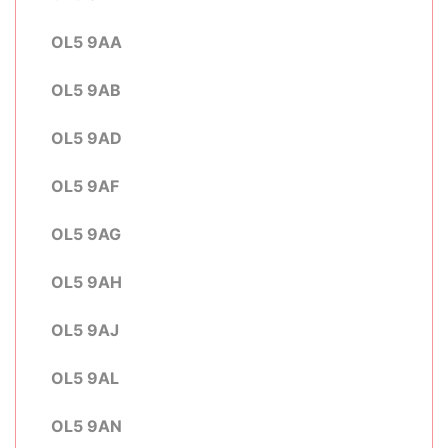
OL5 9AA
OL5 9AB
OL5 9AD
OL5 9AF
OL5 9AG
OL5 9AH
OL5 9AJ
OL5 9AL
OL5 9AN