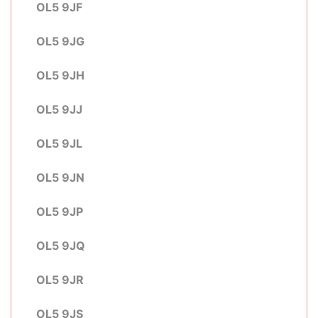
OL5 9JF
OL5 9JG
OL5 9JH
OL5 9JJ
OL5 9JL
OL5 9JN
OL5 9JP
OL5 9JQ
OL5 9JR
OL5 9JS