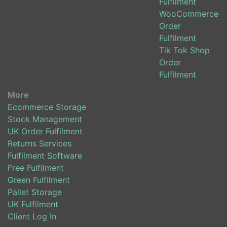
Fulfilment
WooCommerce
Order
Fulfilment
Tik Tok Shop
Order
Fulfilment
More
Ecommerce Storage
Stock Management
UK Order Fulfilment
Returns Services
Fulfilment Software
Free Fulfilment
Green Fulfilment
Pallet Storage
UK Fulfilment
Client Log In