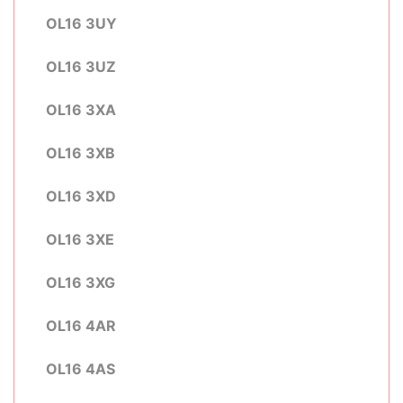
OL16 3UY
OL16 3UZ
OL16 3XA
OL16 3XB
OL16 3XD
OL16 3XE
OL16 3XG
OL16 4AR
OL16 4AS