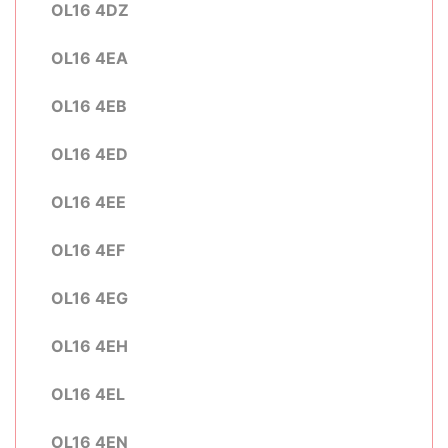
OL16 4DZ
OL16 4EA
OL16 4EB
OL16 4ED
OL16 4EE
OL16 4EF
OL16 4EG
OL16 4EH
OL16 4EL
OL16 4EN