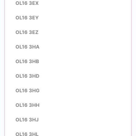
OL16 3EX
OL16 3EY
OL16 3EZ
OL16 3HA
OL16 3HB
OL16 3HD
OL16 3HG
OL16 3HH
OL16 3HJ
OL16 3HL