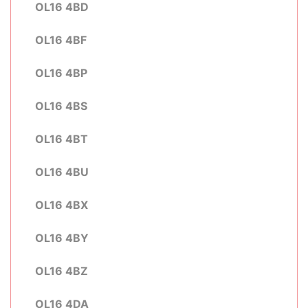
OL16 4BD
OL16 4BF
OL16 4BP
OL16 4BS
OL16 4BT
OL16 4BU
OL16 4BX
OL16 4BY
OL16 4BZ
OL16 4DA