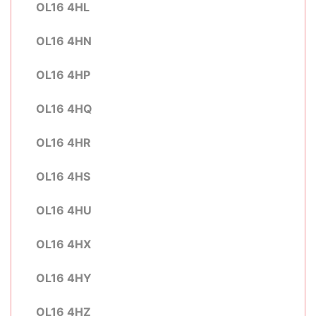
OL16 4HL
OL16 4HN
OL16 4HP
OL16 4HQ
OL16 4HR
OL16 4HS
OL16 4HU
OL16 4HX
OL16 4HY
OL16 4HZ